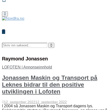
Primary
Menu
Search
for:
Search
Raymond Jonassen
LOFOTEN | Annonseinnhold
Jonassen Maskin og Transport på
Leknes bidrar til den positive
utviklingen i Lofoten
12. september 2022
12. september 2022
I 2004 så Jonassen Maskin og Transport dagens lys.