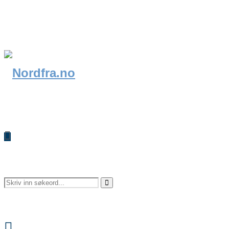
Search
Search
Facebook
for: