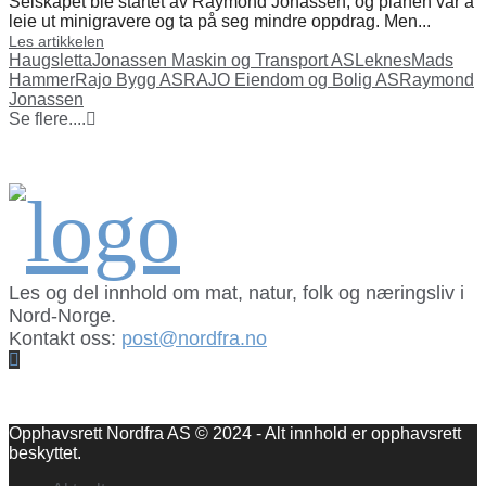
Selskapet ble startet av Raymond Jonassen, og planen var å
leie ut minigravere og ta på seg mindre oppdrag. Men...
Les artikkelen
Haugsletta
Jonassen Maskin og Transport AS
Leknes
Mads
Hammer
Rajo Bygg AS
RAJO Eiendom og Bolig AS
Raymond
Jonassen
Se flere....
Les og del innhold om mat, natur, folk og næringsliv i
Nord-Norge.
Kontakt oss:
post@nordfra.no
Facebook
Opphavsrett Nordfra AS © 2024 - Alt innhold er opphavsrett
beskyttet.