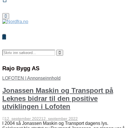
Primary
Menu
Search
for:
Search
Rajo Bygg AS
LOFOTEN | Annonseinnhold
Jonassen Maskin og Transport på
Leknes bidrar til den positive
utviklingen i Lofoten
12. september 2022
12. september 2022
I 2004 så Jonassen Maskin og Transport dagens lys.