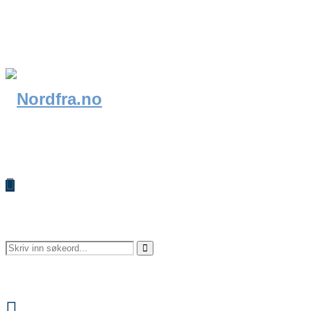
Search
Search
Facebook
for: