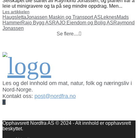
Selskapet ble startet av Raymond Jonassen, og planen var å
leie ut minigravere og ta på seg mindre oppdrag. Men...
Les artikkelen
Haugsletta
Jonassen Maskin og Transport AS
Leknes
Mads
Hammer
Rajo Bygg AS
RAJO Eiendom og Bolig AS
Raymond
Jonassen
Se flere....
Les og del innhold om mat, natur, folk og næringsliv i
Nord-Norge.
Kontakt oss:
post@nordfra.no
Facebook
Opphavsrett Nordfra AS © 2024 - Alt innhold er opphavsrett
beskyttet.