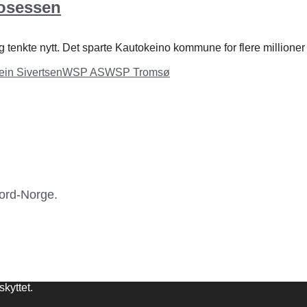
rosessen
 tenkte nytt. Det sparte Kautokeino kommune for flere millioner k
ein Sivertsen
WSP AS
WSP Tromsø
Nord-Norge.
kyttet.