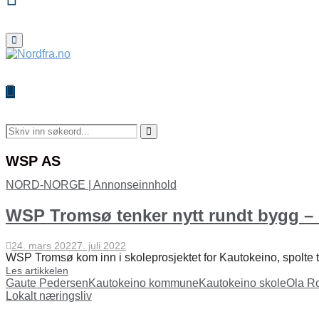
Primary
Menu
Search
for:
Search
WSP AS
NORD-NORGE | Annonseinnhold
WSP Tromsø tenker nytt rundt bygg –
24. mars 2022
7. juli 2022
WSP Tromsø kom inn i skoleprosjektet for Kautokeino, spolte ti
Les artikkelen
Gaute Pedersen
Kautokeino kommune
Kautokeino skole
Ola Ro
Lokalt næringsliv