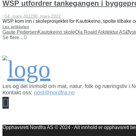
WSP utfordrer tankegangen i byggep
14. mars 2022
30. mars 2022
WSP kom inn i skoleprosjektet for Kautokeino, spolte tilbake og
Les artikkelen
Gaute Pedersen
Kautokeino skole
Ola Roald Arkitektur AS
Øyst
Se flere....
Les og del innhold om mat, natur, folk og næringsliv i 
Kontakt oss:
post@nordfra.no
Facebook
Opphavsrett Nordfra AS © 2024 - Alt innhold er opphavsrett bes