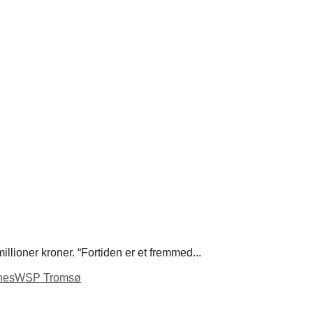
llioner kroner. “Fortiden er et fremmed...
nes
WSP Tromsø