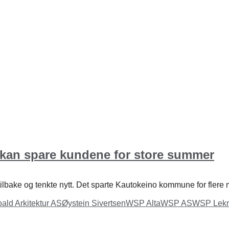
 kan spare kundene for store summer
lbake og tenkte nytt. Det sparte Kautokeino kommune for flere mi
ald Arkitektur AS
Øystein Sivertsen
WSP Alta
WSP AS
WSP Lek