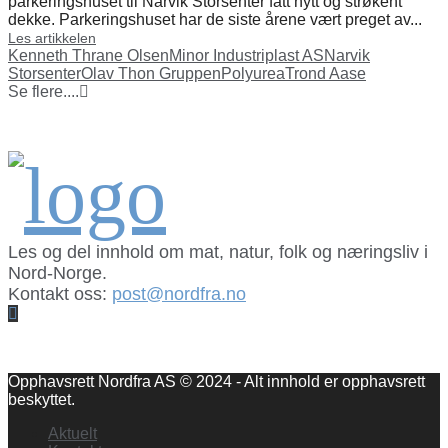
parkeringshuset til Narvik Storsenter fått nytt og strøkent
dekke. Parkeringshuset har de siste årene vært preget av...
Les artikkelen
Kenneth Thrane Olsen
Minor Industriplast AS
Narvik
Storsenter
Olav Thon Gruppen
Polyurea
Trond Aase
Se flere....
Les og del innhold om mat, natur, folk og næringsliv i
Nord-Norge.
Kontakt oss:
post@nordfra.no
Facebook
Opphavsrett Nordfra AS © 2024 - Alt innhold er opphavsrett
beskyttet.
Aktuelt