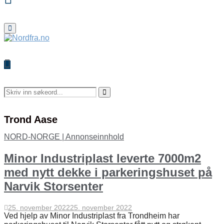
Primary
Menu
Search
for:
Search
Trond Aase
NORD-NORGE | Annonseinnhold
Minor Industriplast leverte 7000m2
med nytt dekke i parkeringshuset på
Narvik Storsenter
25. november 2022
25. november 2022
Ved hjelp av Minor Industriplast fra Trondheim har