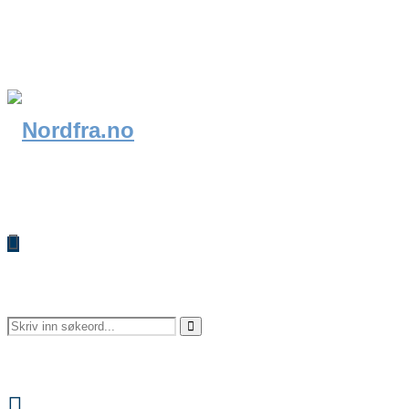
Search
Search
Facebook
for: