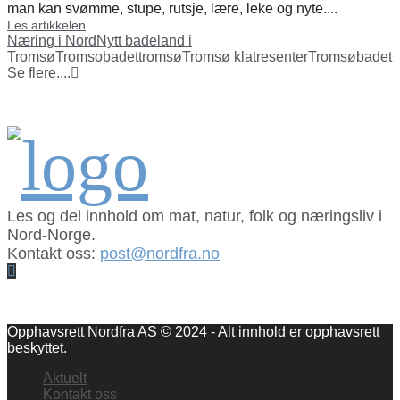
man kan svømme, stupe, rutsje, lære, leke og nyte....
Les artikkelen
Næring i Nord
Nytt badeland i
Tromsø
Tromsobadet
tromsø
Tromsø klatresenter
Tromsøbadet
Se flere....
Les og del innhold om mat, natur, folk og næringsliv i
Nord-Norge.
Kontakt oss:
post@nordfra.no
Facebook
Opphavsrett Nordfra AS © 2024 - Alt innhold er opphavsrett
beskyttet.
Aktuelt
Kontakt oss