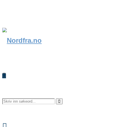
Search
Search
Facebook
for: