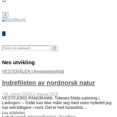
Primary
Menu
Search
for:
Search
Nes utvikling
VESTERÅLEN | Annonseinnhold
Indrefileten av nordnorsk natur
24. januar 2019
13. februar 2019
VESTFJORD PANORAMA: Tidenes fritids-satsning i
Lødingen: – Dette kan ikke måle seg med noen hyttefelt jeg
har sett tidligere i nord. Det er helt fantastisk....
Les artikkelen
Lokalt i nord
Lødingen
Næring i Nord
Nes