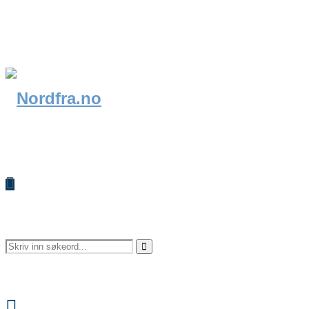
Search
Search
Facebook
for: