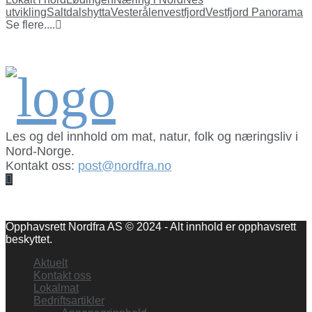
utvikling
Saltdalshytta
Vesterålen
vestfjord
Vestfjord Panorama
Se flere....
Les og del innhold om mat, natur, folk og næringsliv i
Nord-Norge.
Kontakt oss:
post@nordfra.no
Facebook
Opphavsrett Nordfra AS © 2024 - Alt innhold er opphavsrett
beskyttet.
Aktuelt
Kontakt oss
Lokalmat
Bedriftsartikler