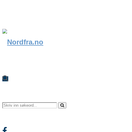
Search
Search
Facebook
for: