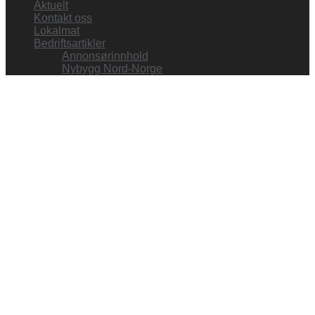
Aktuelt
Kontakt oss
Lokalmat
Bedriftsartikler
Annonsørinnhold
Nybygg Nord-Norge