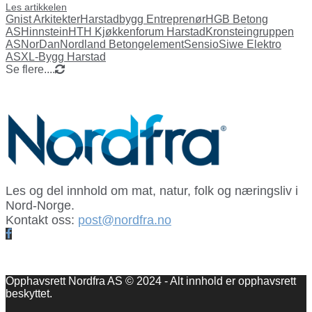
Les artikkelen
Gnist Arkitekter
Harstadbygg Entreprenør
HGB Betong
AS
Hinnstein
HTH Kjøkkenforum Harstad
Kronsteingruppen
AS
NorDan
Nordland Betongelement
Sensio
Siwe Elektro
AS
XL-Bygg Harstad
Se flere....
Les og del innhold om mat, natur, folk og næringsliv i
Nord-Norge.
Kontakt oss:
post@nordfra.no
Facebook
Opphavsrett Nordfra AS © 2024 - Alt innhold er opphavsrett
beskyttet.