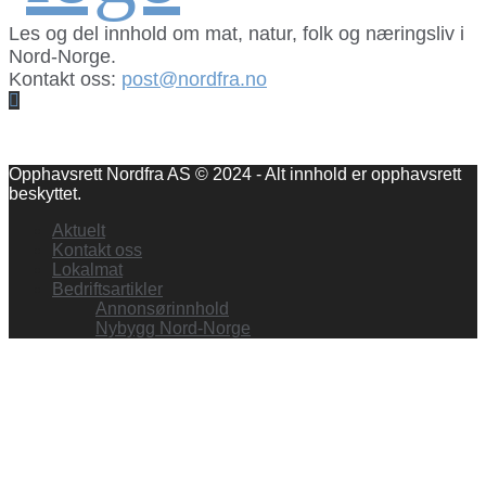
Les og del innhold om mat, natur, folk og næringsliv i
Nord-Norge.
Kontakt oss:
post@nordfra.no
Facebook
Opphavsrett Nordfra AS © 2024 - Alt innhold er opphavsrett
beskyttet.
Aktuelt
Kontakt oss
Lokalmat
Bedriftsartikler
Annonsørinnhold
Nybygg Nord-Norge