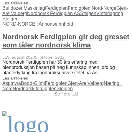
Les artikkelen
Bulldozer Maskinlag
Ferdigplen
Ferdigplen Nord-Norge
Gjert-
Are Valberg
Nordnorsk Ferdigplen AS
Steigen
Vinterlagring
Steigen
NORD-NORGE | Annonseinnhold
Nordnorsk Ferdigplen gir deg gresset
som tåler nordnorsk klima
19. august 2020
5. oktober 2022
Nordnorsk Ferdigplen har 30 års erfaring med
plenproduksjon basert på høg kunnskap innen jord og
plantedyrking fra landbruksuniversitetet på Ås....
Les artikkelen
Aspmyra
Bodø-Glimt
Ferdigplen
Gjert-Are Valberg
Næring i
Nord
Nordnorsk ferdigplen
Steigen
Se flere....