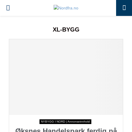
PRIMARY
MENU
XL-BYGG
NYBYGG I NORD | Annonseinnhold
Øksnes Handelspark ferdig på