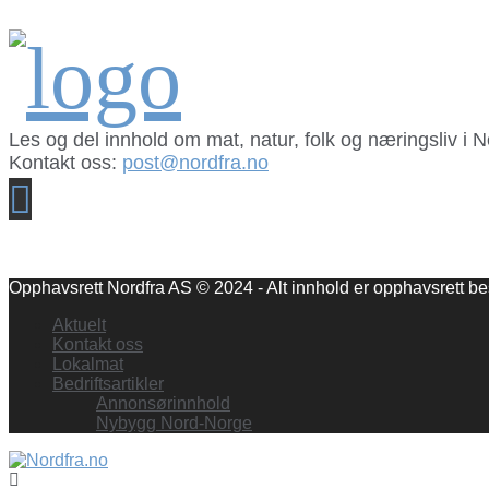
Les og del innhold om mat, natur, folk og næringsliv i 
Kontakt oss:
post@nordfra.no
Facebook
Opphavsrett Nordfra AS © 2024 - Alt innhold er opphavsrett bes
Aktuelt
Kontakt oss
Lokalmat
Bedriftsartikler
Annonsørinnhold
Nybygg Nord-Norge
Facebook