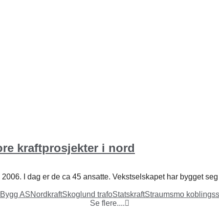
re kraftprosjekter i nord
 2006. I dag er de ca 45 ansatte. Vekstselskapet har bygget seg o
 Bygg AS
Nordkraft
Skoglund trafo
Statskraft
Straumsmo koblingss
Se flere....