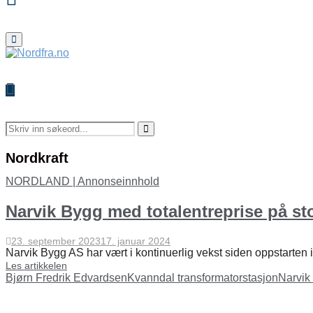
Primary
Menu
Search
for:
Search
Nordkraft
NORDLAND | Annonseinnhold
Narvik Bygg med totalentreprise på sto
23. september 2023
17. januar 2024
Narvik Bygg AS har vært i kontinuerlig vekst siden oppstarten i
Les artikkelen
Bjørn Fredrik Edvardsen
Kvanndal transformatorstasjon
Narvik