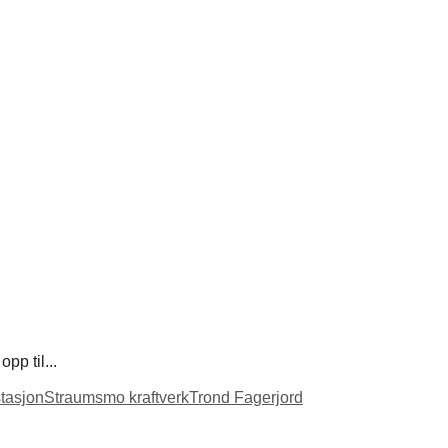
pp til...
tasjon
Straumsmo kraftverk
Trond Fagerjord