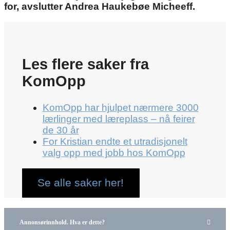
for, avslutter Andrea Haukebøe Micheeff.
Les flere saker fra
KomOpp
KomOpp har hjulpet nærmere 3000
lærlinger med læreplass – nå feirer
de 30 år
For Kristian endte et utradisjonelt
valg opp med jobb hos KomOpp
Se alle saker her!
Annonsørinnhold. Hva er dette?