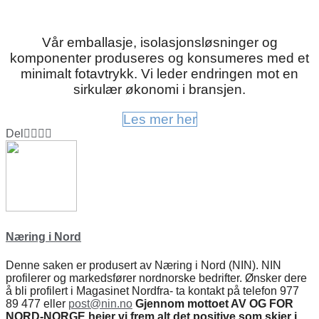
Vår emballasje, isolasjonsløsninger og
komponenter produseres og konsumeres med et
minimalt fotavtrykk. Vi leder endringen mot en
sirkulær økonomi i bransjen.
Les mer her
Del
Næring i Nord
Denne saken er produsert av Næring i Nord (NIN). NIN
profilerer og markedsfører nordnorske bedrifter. Ønsker dere
å bli profilert i Magasinet Nordfra- ta kontakt på telefon 977
89 477 eller
post@nin.no
Gjennom mottoet AV OG FOR
NORD-NORGE heier vi frem alt det positive som skjer i