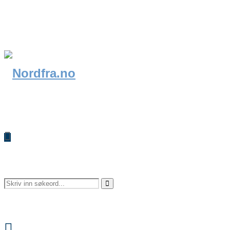
Search
Search
Facebook
for: