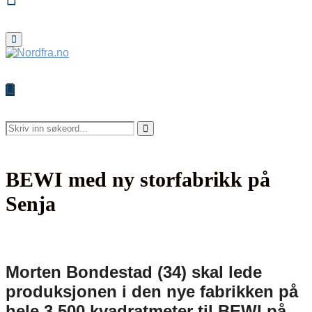
Primary
Menu
Search
for:
Search
BEWI med ny storfabrikk på
Senja
Morten Bondestad (34) skal lede
produksjonen i den nye fabrikken
på
hele 3.500 kvadratmeter
til BEWI på