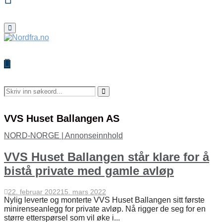
Primary
Menu
Search
for:
Search
VVS Huset Ballangen AS
NORD-NORGE | Annonseinnhold
VVS Huset Ballangen står klare for å
bistå private med gamle avløp
22. februar 2022
15. mars 2022
Nylig leverte og monterte VVS Huset Ballangen sitt første
minirenseanlegg for private avløp. Nå rigger de seg for en
større etterspørsel som vil øke i...