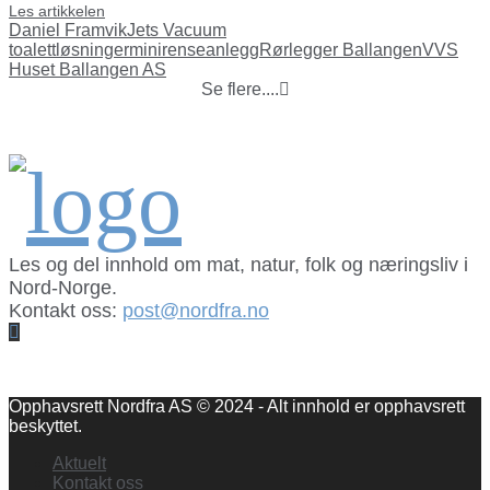
Les artikkelen
Daniel Framvik
Jets Vacuum
toalettløsninger
minirenseanlegg
Rørlegger Ballangen
VVS
Huset Ballangen AS
Se flere....
Les og del innhold om mat, natur, folk og næringsliv i
Nord-Norge.
Kontakt oss:
post@nordfra.no
Facebook
Opphavsrett Nordfra AS © 2024 - Alt innhold er opphavsrett
beskyttet.
Aktuelt
Kontakt oss