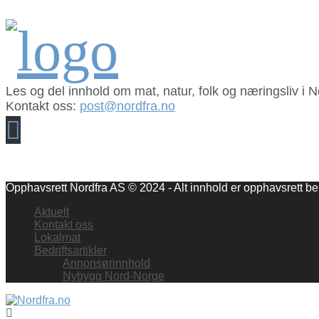
Les og del innhold om mat, natur, folk og næringsliv i 
Kontakt oss:
post@nordfra.no
Facebook
Opphavsrett Nordfra AS © 2024 - Alt innhold er opphavsrett bes
Aktuelt
Kontakt oss
Lokalmat
Bedriftsartikler
Annonsørinnhold
Nybygg Nord-Norge
Facebook