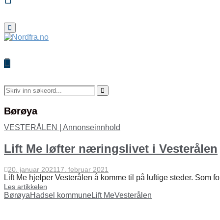
Primary
Menu
Search
for:
Search
Børøya
VESTERÅLEN | Annonseinnhold
Lift Me løfter næringslivet i Vesterålen
20. januar 2021
17. februar 2021
Lift Me hjelper Vesterålen å komme til på luftige steder. Som fo
Les artikkelen
Børøya
Hadsel kommune
Lift Me
Vesterålen