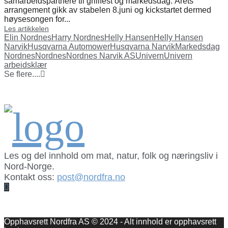
samarbeidspartnere til grillfest og markedsdag. Årets
arrangement gikk av stabelen 8.juni og kickstartet dermed
høysesongen for...
Les artikkelen
Elin Nordnes
Harry Nordnes
Helly Hansen
Helly Hansen
Narvik
Husqvarna Automower
Husqvarna Narvik
Markedsdag
Nordnes
Nordnes
Nordnes Narvik AS
Univern
Univern
arbeidsklær
Se flere....
Les og del innhold om mat, natur, folk og næringsliv i
Nord-Norge.
Kontakt oss:
post@nordfra.no
Facebook
Opphavsrett Nordfra AS © 2024 - Alt innhold er opphavsrett