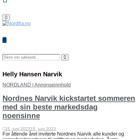
Primary
Menu
Search
for:
Search
Helly Hansen Narvik
NORDLAND | Annonseinnhold
Nordnes Narvik kickstartet sommeren
med sin beste markedsdag
noensinne
15. juni 2023
15. juni 2023
For åttende året inviterte Nordnes Narvik alle kunder og