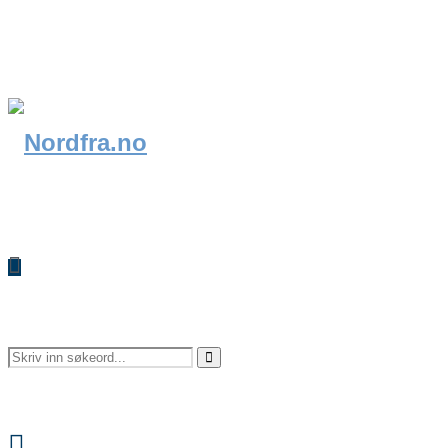
Search
Search
Facebook
for: