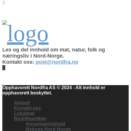
Les og del innhold om mat, natur, folk og
næringsliv i Nord-Norge.
Kontakt oss:
post@nordfra.no
Facebook
Opphavsrett Nordfra AS © 2024 - Alt innhold er
opphavsrett beskyttet.
Aktuelt
Kontakt oss
Lokalmat
Bedriftsartikler
Annonsørinnhold
Nybygg Nord-Norge