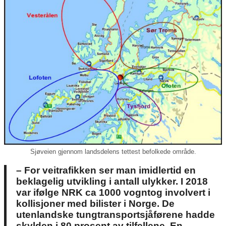
Sjøveien gjennom landsdelens tettest befolkede område.
– For veitrafikken ser man imidlertid en
beklagelig utvikling i antall ulykker. I 2018
var ifølge NRK ca 1000 vogntog involvert i
kollisjoner med bilister i Norge. De
utenlandske tungtransportsjåførene hadde
skylden i 80 prosent av tilfellene. En