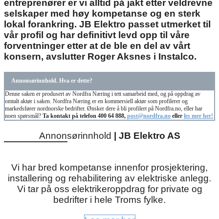
entreprenører er vi alltid på jakt etter veldrevne
selskaper med høy kompetanse og en sterk
lokal forankring. JB Elektro passet utmerket til
vår profil og har definitivt levd opp til våre
forventninger etter at de ble en del av vårt
konsern, avslutter Roger Aksnes i Instalco.
Annonsørinnhold. Hva er dette?
Denne saken er produsert av Nordfra Næring i tett samarbeid med, og på oppdrag av
omtalt aktør i saken. Nordfra Næring er en kommersiell aktør som profilerer og
markedsfører nordnorske bedrifter. Ønsker dere å bli profilert på Nordfra.no, eller har
noen spørsmål?
Ta kontakt på telefon 400 64 888,
post@nordfra.no
eller
les mer her!
Annonsørinnhold
|
JB Elektro AS
Vi har bred kompetanse innenfor prosjektering,
installering og rehabilitering av elektriske anlegg.
Vi tar på oss elektrikeroppdrag for private og
bedrifter i hele Troms fylke.