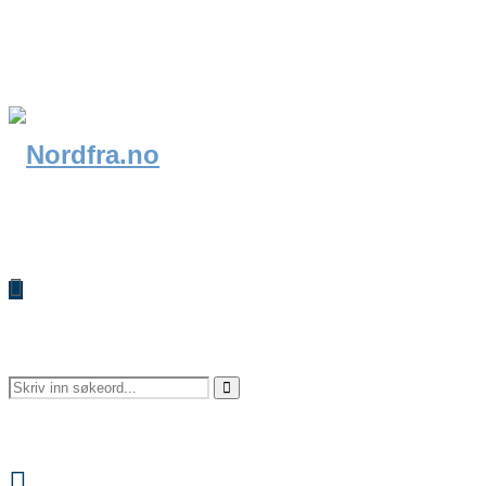
Search
Search
Facebook
for: