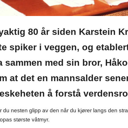
yaktig 80 år siden Karstein K
te spiker i veggen, og etabler
a sammen med sin bror, Håkon
m at det en mannsalder sener
eskeheten å forstå verdensr
r du nesten glipp av den når du kjører langs den strak
opas største våtmyr.