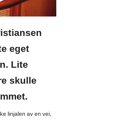
ristiansen
te eget
. Lite
e skulle
ommet.
e linjalen av en vei,