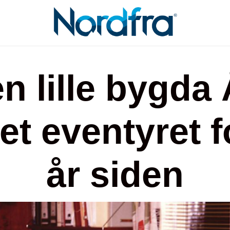
en lille bygda
tet eventyret f
år siden