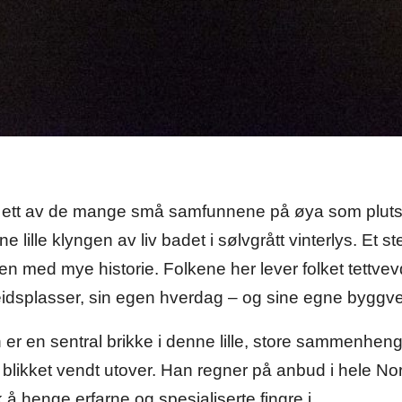
r ett av de mange små samfunnene på øya som pluts
ne lille klyngen av liv badet i sølvgrått vinterlys. Et 
 med mye historie. Folkene her lever folket tettvev
idsplasser, sin egen hverdag – og sine egne byggve
er en sentral brikke i denne lille, store sammenheng
d blikket vendt utover. Han regner på anbud i hele N
 å henge erfarne og spesialiserte fingre i.