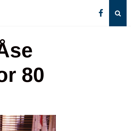
 Åse
or 80