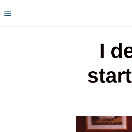
I d
star