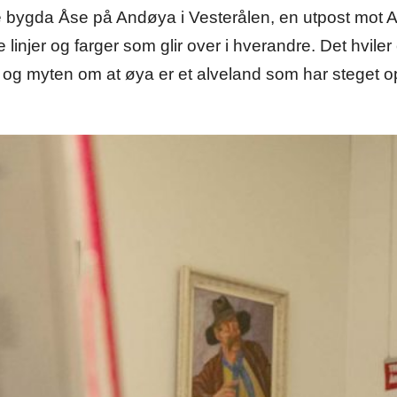
e bygda Åse på Andøya i Vesterålen, en utpost mot A
linjer og farger som glir over i hverandre. Det hviler e
 og myten om at øya er et alveland som har steget op