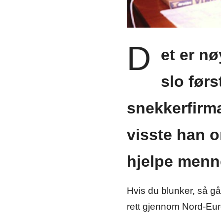
D
et er nø
slo førs
snekkerfirm
visste han o
hjelpe menn
Hvis du blunker, så gå
rett gjennom Nord-Eur