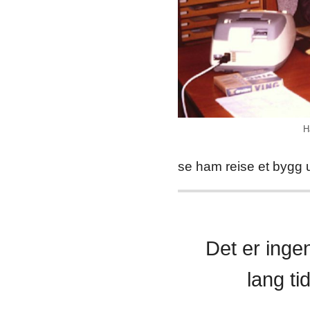
H
se ham reise et bygg u
Det er ingen
lang ti