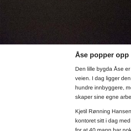
Åse popper opp
Den lille bygda Åse e
veien. I dag ligger den
hundre innbyggere, men
skaper sine egne arbe
Kjetil Rønning Hansen 
kontoret sitt i dag me
for at 40 mann har nok